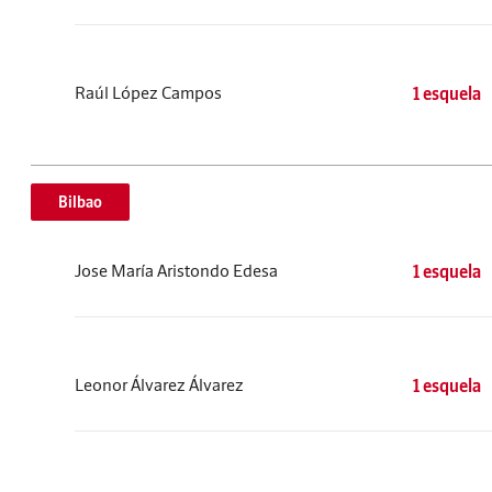
Raúl López Campos
1 esquela
Bilbao
Jose María Aristondo Edesa
1 esquela
Leonor Álvarez Álvarez
1 esquela