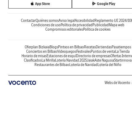
App Store
Google Play
Contactar
Quiénes somos
Aviso legal
Accesibilidad
Reglamento UE 2024/10
Condiciones de uso
Política de privacidad
Publicidad
Mapa web
Compromisos editoriales
Política de cookies
Oferplan Bizkaia
Blogs
Pintxos en Bilbao
Recetas
De tiendas
Pasatiempos
Conciertos en Bilbao
Videojuegos
Festivales
Puntos de venta
La Tienda
Horario de misas
Estaciones de esquí
Directorio de empresas
Ofertas Intern
Clasificados
La Mirilla
Lotería Navidad 2025
Jaiak
Aste Nagusia
Startinnova
Restaurantes de Bilbao
Lotería de Navidad
Lotería del Niño
Webs de Vocento