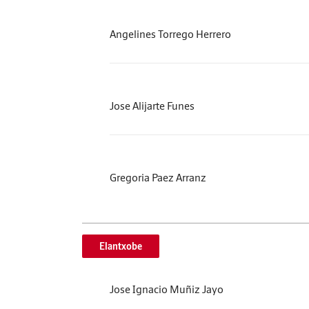
Angelines Torrego Herrero
Jose Alijarte Funes
Gregoria Paez Arranz
Elantxobe
Jose Ignacio Muñiz Jayo