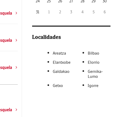
24
25
26
27
28
29
30
31
1
2
3
4
5
6
esquela
Localidades
esquela
Areatza
Bilbao
Elantxobe
Elorrio
esquela
Galdakao
Gernika-
Lumo
Getxo
Igorre
esquela