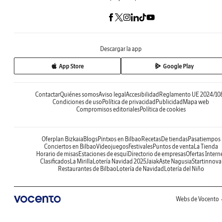
Descargar la app
App Store
Google Play
Contactar
Quiénes somos
Aviso legal
Accesibilidad
Reglamento UE 2024/10
Condiciones de uso
Política de privacidad
Publicidad
Mapa web
Compromisos editoriales
Política de cookies
Oferplan Bizkaia
Blogs
Pintxos en Bilbao
Recetas
De tiendas
Pasatiempos
Conciertos en Bilbao
Videojuegos
Festivales
Puntos de venta
La Tienda
Horario de misas
Estaciones de esquí
Directorio de empresas
Ofertas Intern
Clasificados
La Mirilla
Lotería Navidad 2025
Jaiak
Aste Nagusia
Startinnova
Restaurantes de Bilbao
Lotería de Navidad
Lotería del Niño
Webs de Vocento