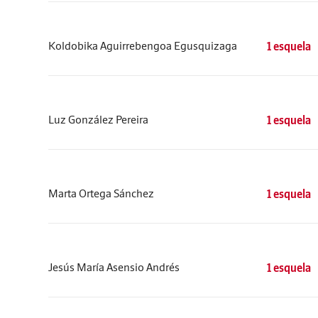
Koldobika Aguirrebengoa Egusquizaga
1 esquela
Luz González Pereira
1 esquela
Marta Ortega Sánchez
1 esquela
Jesús María Asensio Andrés
1 esquela