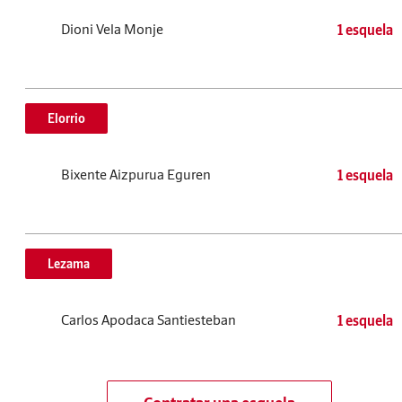
Dioni Vela Monje
1 esquela
Elorrio
Bixente Aizpurua Eguren
1 esquela
Lezama
Carlos Apodaca Santiesteban
1 esquela