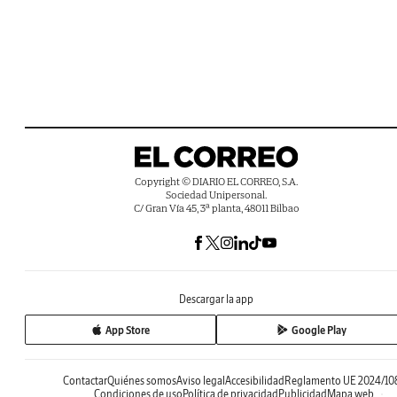
Copyright © DIARIO EL CORREO, S.A.
Sociedad Unipersonal.
C/ Gran Vía 45, 3ª planta, 48011 Bilbao
Descargar la app
App Store
Google Play
Contactar
Quiénes somos
Aviso legal
Accesibilidad
Reglamento UE 2024/10
Condiciones de uso
Política de privacidad
Publicidad
Mapa web