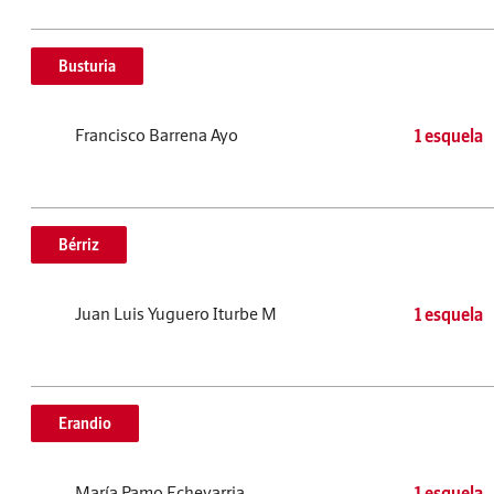
Busturia
Francisco Barrena Ayo
1 esquela
Bérriz
Juan Luis Yuguero Iturbe M
1 esquela
Erandio
María Pamo Echevarria
1 esquela