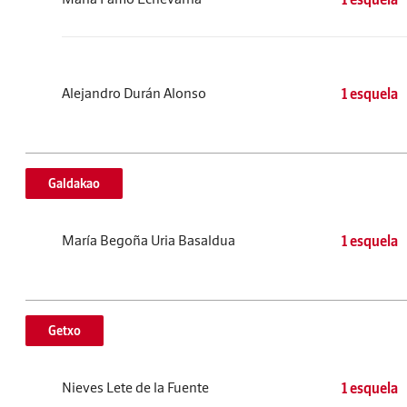
Alejandro Durán Alonso
1 esquela
Galdakao
María Begoña Uria Basaldua
1 esquela
Getxo
Nieves Lete de la Fuente
1 esquela