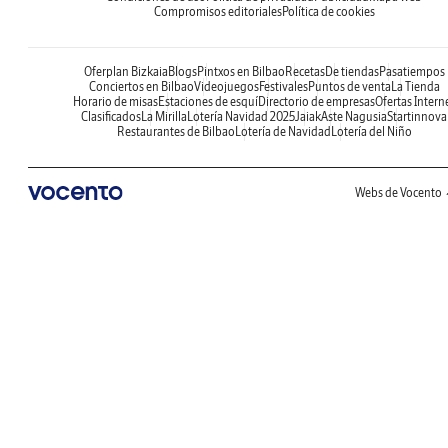
Compromisos editoriales
Política de cookies
Oferplan Bizkaia
Blogs
Pintxos en Bilbao
Recetas
De tiendas
Pasatiempos
Conciertos en Bilbao
Videojuegos
Festivales
Puntos de venta
La Tienda
Horario de misas
Estaciones de esquí
Directorio de empresas
Ofertas Intern
Clasificados
La Mirilla
Lotería Navidad 2025
Jaiak
Aste Nagusia
Startinnova
Restaurantes de Bilbao
Lotería de Navidad
Lotería del Niño
Webs de Vocento