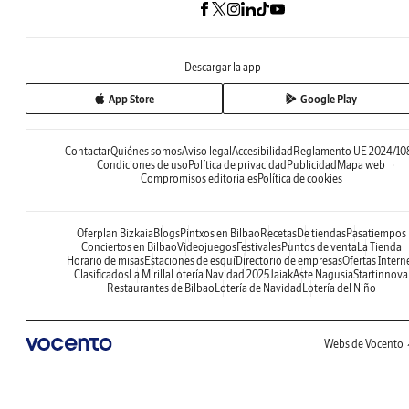
Descargar la app
App Store
Google Play
Contactar
Quiénes somos
Aviso legal
Accesibilidad
Reglamento UE 2024/10
Condiciones de uso
Política de privacidad
Publicidad
Mapa web
Compromisos editoriales
Política de cookies
Oferplan Bizkaia
Blogs
Pintxos en Bilbao
Recetas
De tiendas
Pasatiempos
Conciertos en Bilbao
Videojuegos
Festivales
Puntos de venta
La Tienda
Horario de misas
Estaciones de esquí
Directorio de empresas
Ofertas Intern
Clasificados
La Mirilla
Lotería Navidad 2025
Jaiak
Aste Nagusia
Startinnova
Restaurantes de Bilbao
Lotería de Navidad
Lotería del Niño
Webs de Vocento