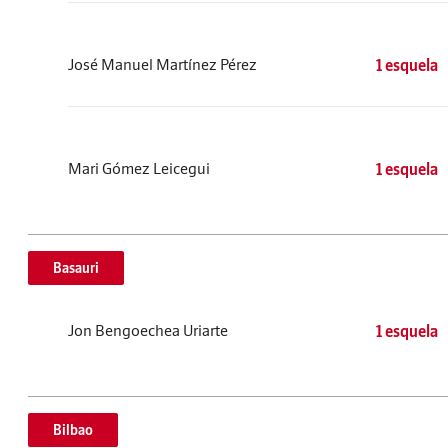
José Manuel Martínez Pérez
1 esquela
Mari Gómez Leicegui
1 esquela
Basauri
Jon Bengoechea Uriarte
1 esquela
Bilbao