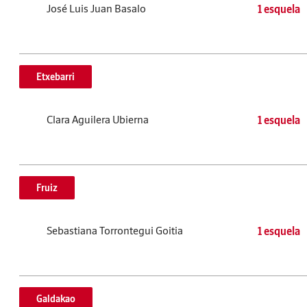
José Luis Juan Basalo
1 esquela
Etxebarri
Clara Aguilera Ubierna
1 esquela
Fruiz
Sebastiana Torrontegui Goitia
1 esquela
Galdakao