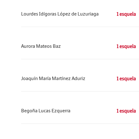
Lourdes Idígoras López de Luzuriaga
1 esquela
Aurora Mateos Baz
1 esquela
Joaquín María Martínez Aduriz
1 esquela
Begoña Lucas Ezquerra
1 esquela