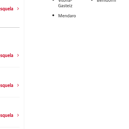
Vitoria-
Benidorm
Gasteiz
esquela
Mendaro
esquela
esquela
esquela