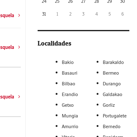
24
25
26
27
28
29
30
31
1
2
3
4
5
6
esquela
Localidades
esquela
Bakio
Barakaldo
Basauri
Bermeo
Bilbao
Durango
Erandio
Galdakao
esquela
Getxo
Gorliz
Mungia
Portugalete
Amurrio
Bernedo