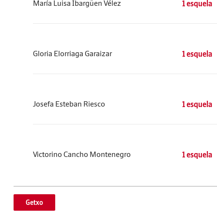
María Luisa Ibargüen Vélez
1 esquela
Gloria Elorriaga Garaizar
1 esquela
Josefa Esteban Riesco
1 esquela
Victorino Cancho Montenegro
1 esquela
Getxo