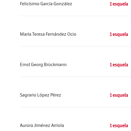
Felicísimo García González
1 esquela
María Teresa Fernández Ocio
1 esquela
Ernst Georg Brückmann
1 esquela
Sagrario López Pérez
1 esquela
Aurora Jiménez Arriola
1 esquela