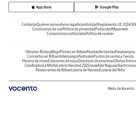
App Store
Google Play
Contactar
Quiénes somos
Aviso legal
Accesibilidad
Reglamento UE 2024/10
Condiciones de uso
Política de privacidad
Publicidad
Mapa web
Compromisos editoriales
Política de cookies
Oferplan Bizkaia
Blogs
Pintxos en Bilbao
Recetas
De tiendas
Pasatiempos
Conciertos en Bilbao
Videojuegos
Festivales
Puntos de venta
La Tienda
Horario de misas
Estaciones de esquí
Directorio de empresas
Ofertas Intern
Clasificados
La Mirilla
Lotería Navidad 2025
Jaiak
Aste Nagusia
Startinnova
Restaurantes de Bilbao
Lotería de Navidad
Lotería del Niño
Webs de Vocento