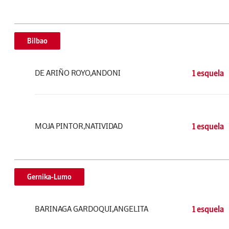
Bilbao
DE ARIÑO ROYO,ANDONI
1 esquela
MOJA PINTOR,NATIVIDAD
1 esquela
Gernika-Lumo
BARINAGA GARDOQUI,ANGELITA
1 esquela