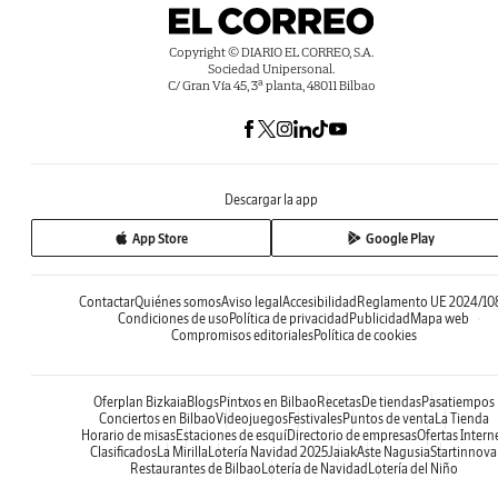
Copyright © DIARIO EL CORREO, S.A.
Sociedad Unipersonal.
C/ Gran Vía 45, 3ª planta, 48011 Bilbao
Descargar la app
App Store
Google Play
Contactar
Quiénes somos
Aviso legal
Accesibilidad
Reglamento UE 2024/10
Condiciones de uso
Política de privacidad
Publicidad
Mapa web
Compromisos editoriales
Política de cookies
Oferplan Bizkaia
Blogs
Pintxos en Bilbao
Recetas
De tiendas
Pasatiempos
Conciertos en Bilbao
Videojuegos
Festivales
Puntos de venta
La Tienda
Horario de misas
Estaciones de esquí
Directorio de empresas
Ofertas Intern
Clasificados
La Mirilla
Lotería Navidad 2025
Jaiak
Aste Nagusia
Startinnova
Restaurantes de Bilbao
Lotería de Navidad
Lotería del Niño