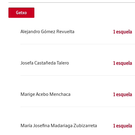
Getxo
Alejandro Gómez Revuelta
1 esquela
Josefa Castañeda Talero
1 esquela
Marige Acebo Menchaca
1 esquela
María Josefina Madariaga Zubizarreta
1 esquela