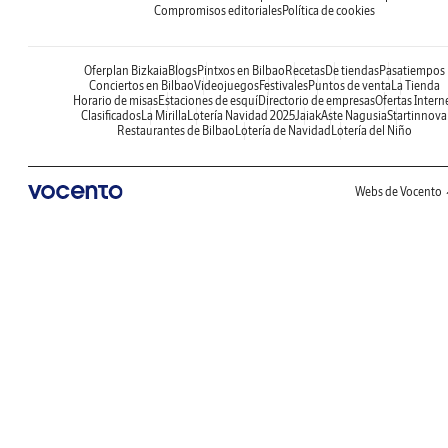
Compromisos editoriales
Política de cookies
Oferplan Bizkaia
Blogs
Pintxos en Bilbao
Recetas
De tiendas
Pasatiempos
Conciertos en Bilbao
Videojuegos
Festivales
Puntos de venta
La Tienda
Horario de misas
Estaciones de esquí
Directorio de empresas
Ofertas Intern
Clasificados
La Mirilla
Lotería Navidad 2025
Jaiak
Aste Nagusia
Startinnova
Restaurantes de Bilbao
Lotería de Navidad
Lotería del Niño
Webs de Vocento