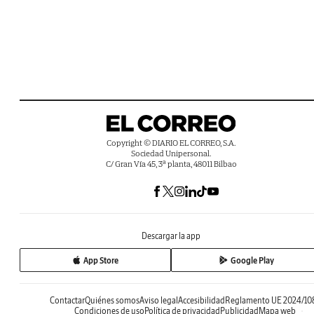
Copyright © DIARIO EL CORREO, S.A.
Sociedad Unipersonal.
C/ Gran Vía 45, 3ª planta, 48011 Bilbao
Descargar la app
App Store
Google Play
Contactar
Quiénes somos
Aviso legal
Accesibilidad
Reglamento UE 2024/10
Condiciones de uso
Política de privacidad
Publicidad
Mapa web