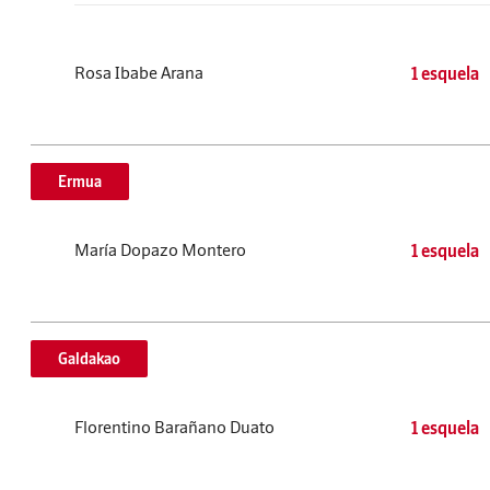
Rosa Ibabe Arana
1 esquela
Ermua
María Dopazo Montero
1 esquela
Galdakao
Florentino Barañano Duato
1 esquela