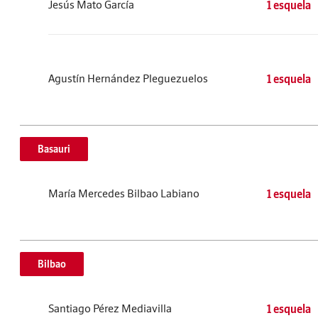
Jesús Mato García
1 esquela
Agustín Hernández Pleguezuelos
1 esquela
Basauri
María Mercedes Bilbao Labiano
1 esquela
Bilbao
Santiago Pérez Mediavilla
1 esquela