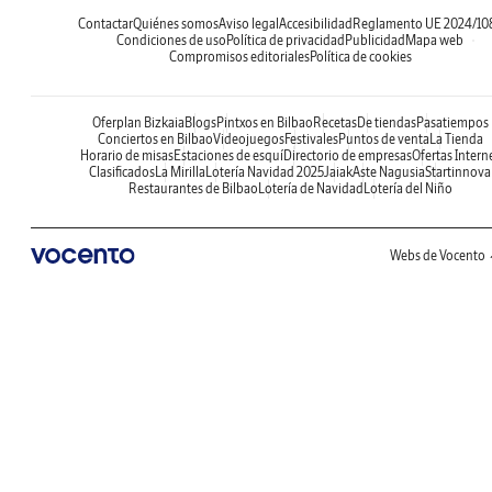
Contactar
Quiénes somos
Aviso legal
Accesibilidad
Reglamento UE 2024/10
Condiciones de uso
Política de privacidad
Publicidad
Mapa web
Compromisos editoriales
Política de cookies
Oferplan Bizkaia
Blogs
Pintxos en Bilbao
Recetas
De tiendas
Pasatiempos
Conciertos en Bilbao
Videojuegos
Festivales
Puntos de venta
La Tienda
Horario de misas
Estaciones de esquí
Directorio de empresas
Ofertas Intern
Clasificados
La Mirilla
Lotería Navidad 2025
Jaiak
Aste Nagusia
Startinnova
Restaurantes de Bilbao
Lotería de Navidad
Lotería del Niño
Webs de Vocento