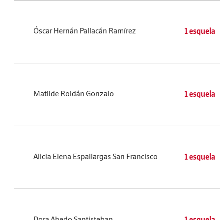
Óscar Hernán Pallacán Ramírez
1 esquela
Matilde Roldán Gonzalo
1 esquela
Alicia Elena Espallargas San Francisco
1 esquela
Dora Ahedo Santisteban
1 esquela