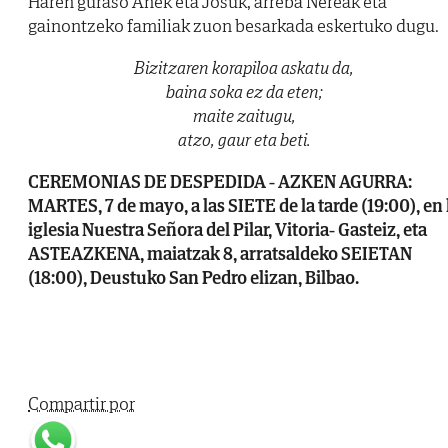
Haren guraso Anek eta Josuk, arreba Nereak eta
gainontzeko familiak zuon besarkada eskertuko dugu.
Bizitzaren korapiloa askatu da,
baina soka ez da eten;
maite zaitugu,
atzo, gaur eta beti.
CEREMONIAS DE DESPEDIDA - AZKEN AGURRA:
MARTES, 7 de mayo, a las SIETE de la tarde (19:00), en 
iglesia Nuestra Señora del Pilar, Vitoria- Gasteiz, eta
ASTEAZKENA, maiatzak 8, arratsaldeko SEIETAN
(18:00), Deustuko San Pedro elizan, Bilbao.
Compartir por