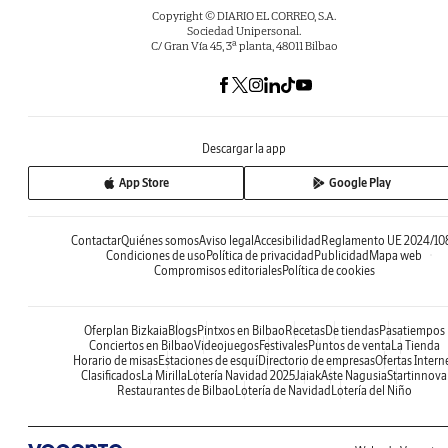
Copyright © DIARIO EL CORREO, S.A.
Sociedad Unipersonal.
C/ Gran Vía 45, 3ª planta, 48011 Bilbao
Descargar la app
App Store
Google Play
Contactar
Quiénes somos
Aviso legal
Accesibilidad
Reglamento UE 2024/10
Condiciones de uso
Política de privacidad
Publicidad
Mapa web
Compromisos editoriales
Política de cookies
Oferplan Bizkaia
Blogs
Pintxos en Bilbao
Recetas
De tiendas
Pasatiempos
Conciertos en Bilbao
Videojuegos
Festivales
Puntos de venta
La Tienda
Horario de misas
Estaciones de esquí
Directorio de empresas
Ofertas Intern
Clasificados
La Mirilla
Lotería Navidad 2025
Jaiak
Aste Nagusia
Startinnova
Restaurantes de Bilbao
Lotería de Navidad
Lotería del Niño